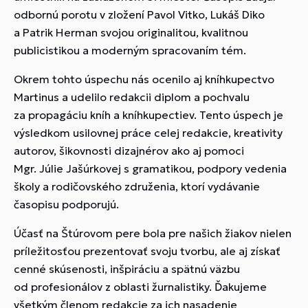
odbornú porotu v zložení Pavol Vitko, Lukáš Diko
a Patrik Herman svojou originalitou, kvalitnou
publicistikou a moderným spracovaním tém.
Okrem tohto úspechu nás ocenilo aj kníhkupectvo
Martinus a udelilo redakcii diplom a pochvalu
za propagáciu kníh a kníhkupectiev. Tento úspech je
výsledkom usilovnej práce celej redakcie, kreativity
autorov, šikovnosti dizajnérov ako aj pomoci
Mgr. Júlie Jašúrkovej s gramatikou, podpory vedenia
školy a rodičovského združenia, ktorí vydávanie
časopisu podporujú.
Účasť na Štúrovom pere bola pre našich žiakov nielen
príležitosťou prezentovať svoju tvorbu, ale aj získať
cenné skúsenosti, inšpiráciu a spätnú väzbu
od profesionálov z oblasti žurnalistiky. Ďakujeme
všetkým členom redakcie za ich nasadenie