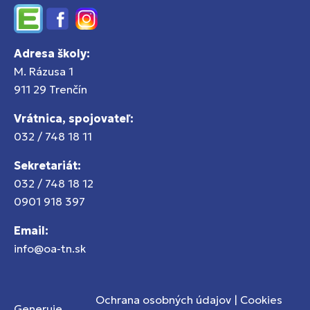
Edupage
Facebook
Instagram
Adresa školy:
M. Rázusa 1
911 29 Trenčín
Vrátnica, spojovateľ:
032 / 748 18 11
Sekretariát:
032 / 748 18 12
0901 918 397
Email:
info@oa-tn.sk
Ochrana osobných údajov
|
Cookies
Generuje