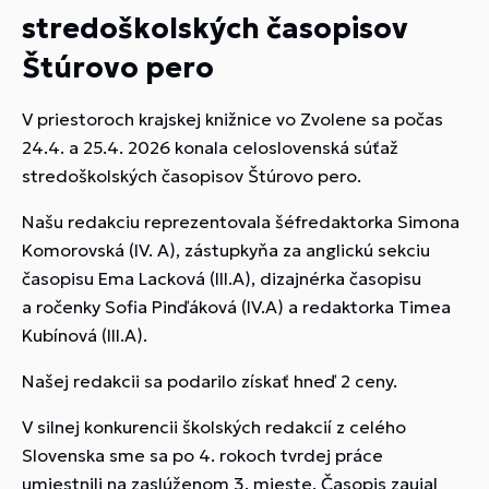
stredoškolských časopisov
Štúrovo pero
V priestoroch krajskej knižnice vo Zvolene sa počas
24.4. a 25.4. 2026 konala celoslovenská súťaž
stredoškolských časopisov Štúrovo pero.
Našu redakciu reprezentovala šéfredaktorka Simona
Komorovská (IV. A), zástupkyňa za anglickú sekciu
časopisu Ema Lacková (III.A), dizajnérka časopisu
a ročenky Sofia Pinďáková (IV.A) a redaktorka Timea
Kubínová (III.A).
Našej redakcii sa podarilo získať hneď 2 ceny.
V silnej konkurencii školských redakcií z celého
Slovenska sme sa po 4. rokoch tvrdej práce
umiestnili na zaslúženom 3. mieste. Časopis zaujal