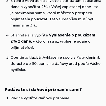
Z tohto Potvrdenia si viete zistiť dátum zaplatenia
dane a vypočítať 2% z Vašej zaplatenej dane - to
je maximálna suma, ktorú môžete v prospech
prijímateľa poukázať. Táto suma však musí byť
minimálne 3 €.
Stiahnite si a vyplňte
Vyhlásenie o poukázaní
2% z dane
, v ktorom sú už vyplnené údaje o
prijímateľovi.
Obe tieto tlačivá (Vyhlásenie spolu s Potvrdením),
doručte do 30. apríla na daňový úrad podľa Vášho
bydliska.
Podávate si daňové priznanie sami?
Riadne vyplňte daňové priznanie.