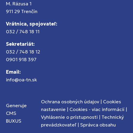
M. Rázusa 1
911 29 Trenčín
Vrátnica, spojovateľ:
032 / 748 18 11
Sekretariát:
032 / 748 18 12
0901 918 397
Email:
info@oa-tn.sk
Ochrana osobných údajov
|
Cookies
Generuje
nastavenie
|
Cookies - viac informácií
|
CMS
Vyhlásenie o prístupnosti
|
Technický
BUXUS
prevádzkovateľ
|
Správca obsahu