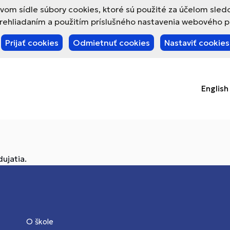
om sídle súbory cookies, ktoré sú použité za účelom sled
hliadaním a použitím príslušného nastavenia webového pre
Prijať cookies
Odmietnuť cookies
Nastaviť cookies
English
ujatia.
O škole