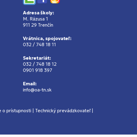
Edupage
Facebook
Instagram
Adresa školy:
M. Rázusa 1
911 29 Trenčín
Vrátnica, spojovateľ:
032 / 748 18 11
Sekretariát:
032 / 748 18 12
0901 918 397
Email:
info@oa-tn.sk
 o prístupnosti
|
Technický prevádzkovateľ
|